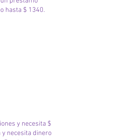
s un préstamo
do hasta $ 1340.
iones y necesita $
 y necesita dinero