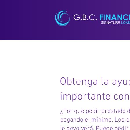
Préstam
Obtenga la ayu
importante con
¿Por qué pedir prestado di
pagando el mínimo. Los p
le devolverá. Puede pedir