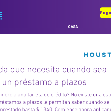
CASA
os a plazos
Hous
da que necesita cuando sea
 un préstamo a plazos
nero a una tarjeta de crédito? No existe una est
réstamos a plazos le permiten saber cuándo se 
 prestado hasta $ 1340. Comience ahora aplicand