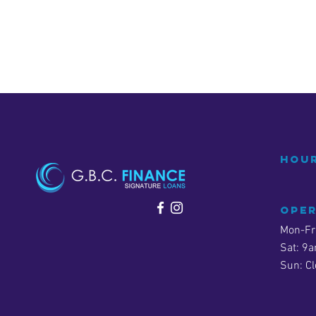
Hour
ope
Mon-Fr
Sat: 9
Sun: C