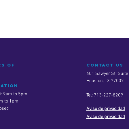
s of
contact us
601 Sawyer St. Suite
Houston, TX 77007
ration
i: 9am to 5pm
Tel:
713-227-8209
am to 1pm
losed
Aviso de privacidad
Aviso de privacidad