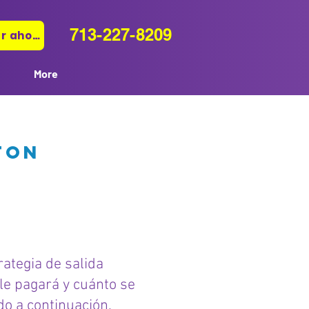
713-227-8209
Pagar ahora
More
ton
rategia de salida
le pagará y cuánto se
o a continuación.