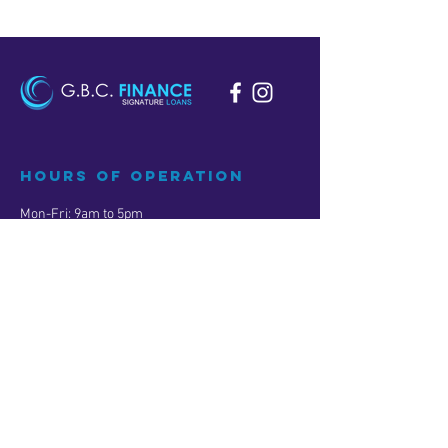
Hours of operation
Mon-Fri: 9am to 5pm
Sat: 9am to 1pm
Sun: Closed
contact us
601 Sawyer St. Suite #100
Houston, TX 77007
Tel:
713-227-8209