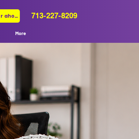
713-227-8209
Pagar ahora
More