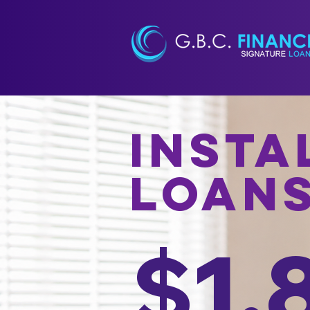
Insta
Loan
$1,