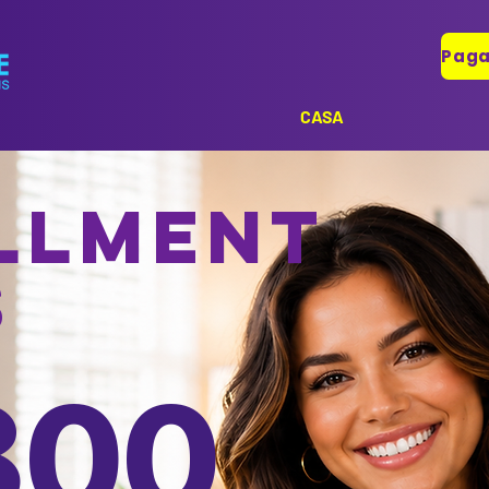
CASA
llment
s
800