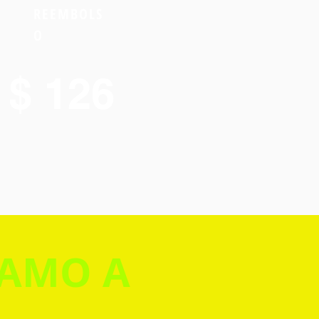
REEMBOLS
O
$ 126
TAMO A