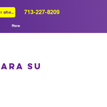
713-227-8209
Pagar ahora
More
PARA SU