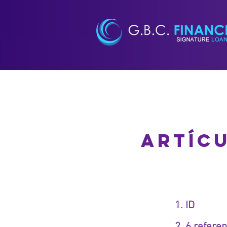
ARTÍC
1. ID
2. 6 refere